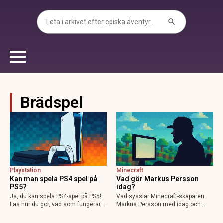
Search Button
Search
for:
Brädspel
Playstation
Minecraft
Kan man spela PS4 spel på
Vad gör Markus Persson
PS5?
idag?
Ja, du kan spela PS4-spel på PS5!
Vad sysslar Minecraft-skaparen
Läs hur du gör, vad som fungerar
Markus Persson med idag och
och vilka spel som får bättre grafik
vilka nya projekt arbetar han på?
och prestanda på nya konsolen.
Läs mer om hans liv och planer