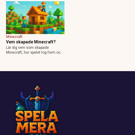
2025.
Minecraft
Vem skapade Minecraft?
Lär dig vem som skapade
Minecraft, hur spelet tog form och
varför det blev en global succé.
Historien bakom världens mest
populära sandlådespel.